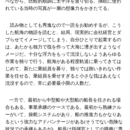
べながら、比較的順調に太平洋を渡り切る。挿絵に使わ
れている当時の写真が一層の想像力をかきたてる。
読み物としても秀逸なので一読をお勧めするが、こう
した航海の物語を読むと、結局、現実的に会社経営とダ
ブらせてイメージしてしまう。自分ひとりで起業するの
は、あたかも独力で筏を作って大海に漕ぎ出すようなイ
メージだ。十分な浮力をもって沈没しないようあらゆる
作業を独りで行う。航海がある程度軌道に乗ってきては
じめて、新たに乗組員を募り、独りでは賄いきれない作
業を任せる。乗組員を乗せすぎると小さな筏はあえなく
沈没するので、常に必要最小限の人数だ。
一方で、最初から中型船や大型船の船長を任される場
合もある。事業承継のケースである。最初から熟練クル
ーがいて、操舵システムがあり、船の推進力もかなりあ
るという強力なアドバンテージがある
(
そうでない危険な
状況での承継もあるが
)
。船長は指揮官としての職務に専