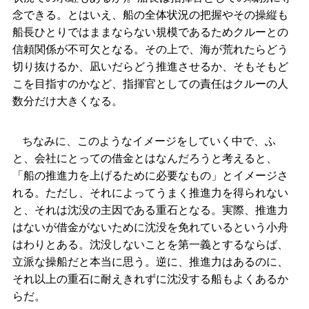
念できる。とはいえ、船の全体状況の把握やその操縦も
船長ひとりではままならない規模であるためクルーとの
信頼関係が不可欠となる。その上で、海が荒れたらどう
切り抜けるか、凪いだらどう推進させるか、そもそもど
こを目指すのかなど、指揮官としての責任はクルーの人
数分だけ大きくなる。
ちなみに、このようなイメージをしていく中で、ふ
と、会社にとっての借金とはなんだろうと考えると、
「船の推進力を上げるために必要なもの」とイメージさ
れる。ただし、それによってうまく推進力を得られない
と、それは沈没の主因である重石となる。実際、推進力
はないが借金がないために沈没を免れているという小舟
はわりとある。沈没しないことを第一義とするならば、
立派な操船だと本当に思う。逆に、推進力はあるのに、
それ以上の重石に耐えきれずに沈没する船もよくあるか
らだ。