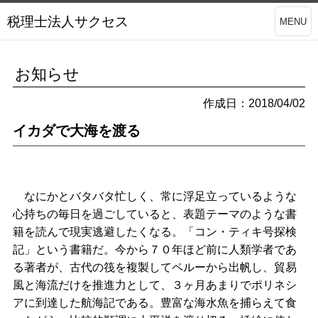
税理士法人サクセス
MENU
お知らせ
作成日：2018/04/02
イカダで大海を渡る
なにかとバタバタ忙しく、常に浮足立っているような
心持ちの毎日を過ごしていると、表題テーマのような書
籍を読んで現実逃避したくなる。「コン・ティキ号探検
記」という書籍だ。今から７０年ほど前に人類学者であ
る著者が、古代の筏を複製してペルーから出帆し、貿易
風と海流だけを推進力として、３ヶ月あまりでポリネシ
アに到達した航海記である。豊富な海水魚を捕らえて食