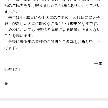
様のご協力を受け賜りましたこと誠にありがとうござい
ました。
来年は
4
月
30
日に今上天皇のご退位、
5
月
1
日に皇太子
殿下が新しい天皇に即位なさるという歴史的な年です。
経済においても消費税の増税による影響があまりない
ことを願います。
最後に来る年の皆様のご健勝とご多幸をお祈り申し上
げます。
平成
30
年
12
月
藤