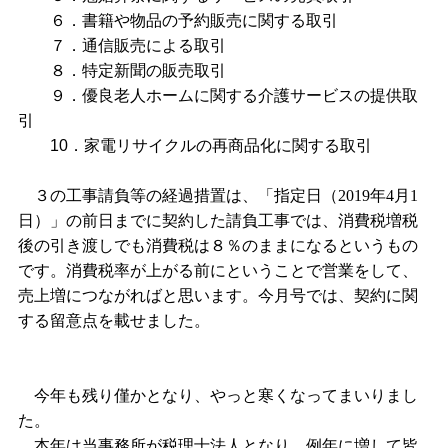
６．書籍や物品の予約販売に関する取引
７．通信販売による取引
８．特定新聞の販売取引
９．優良老人ホームに関する介護サービスの提供取
引
10
．家電リサイクルの再商品化に関する取引
３の工事請負等の経過措置は、「指定日（
2019
年
4
月
1
日）」の前日までに契約した請負工事では、消費税増税
後の引き渡しでも消費税は８％のままになるというもの
です。消費税率が上がる前にということで営業をして、
売上増につながればと思います。今月号では、契約に関
する留意点を載せました。
今年も残り僅かとなり、やっと寒くなってまいりまし
た。
本年は当事務所が税理士法人となり、例年に増して皆