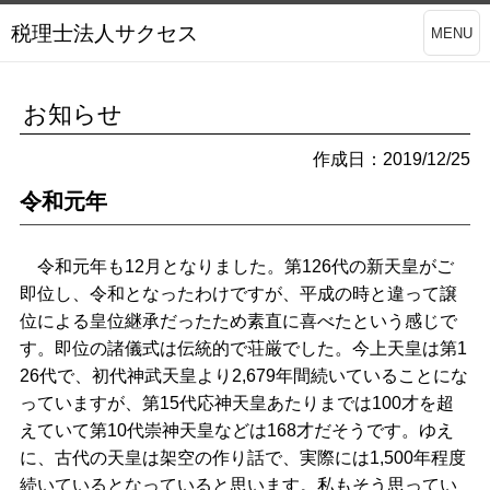
税理士法人サクセス
MENU
お知らせ
作成日：2019/12/25
令和元年
令和元年も12月となりました。第126代の新天皇がご
即位し、令和となったわけですが、平成の時と違って譲
位による皇位継承だったため素直に喜べたという感じで
す。即位の諸儀式は伝統的で荘厳でした。今上天皇は第1
26代で、初代神武天皇より2,679年間続いていることにな
っていますが、第15代応神天皇あたりまでは100才を超
えていて第10代崇神天皇などは168才だそうです。ゆえ
に、古代の天皇は架空の作り話で、実際には1,500年程度
続いているとなっていると思います。私もそう思ってい