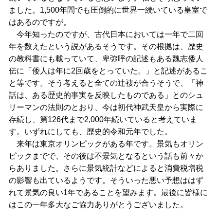
ました。1,500年間でも圧倒的に世界一続いている皇室で
はあるのですが。
今年知ったのですが、古代日本においては一年で二回
年を数えたという説があるそうです。その根拠は、歴史
の教科書にも載っていて、卑弥呼の記述もある魏志倭人
伝に「倭人は年に2回歳をとっていた。」と記述があるこ
と等です。そう考えると全ての辻褄が合うそうで、「神
話は、ある歴史的事実を反映したものである」とのシュ
リーマンの法則のとおり、今は初代神武天皇から実際に
存続し、第126代まで2,000年続いていると考えていま
す。いずれにしても、歴史的令和元年でした。
来年は東京オリンピックがある年です。景気もオリン
ピックまでで、その後は不景気となるという話も前々か
らありました。さらに景気統計などによると消費税増税
の影響も出ているようです。そういった悪い予想ははず
れて景気の良い1年であることを望みます。最後に皆様に
はこの一年多大なご協力ありがとうございました。