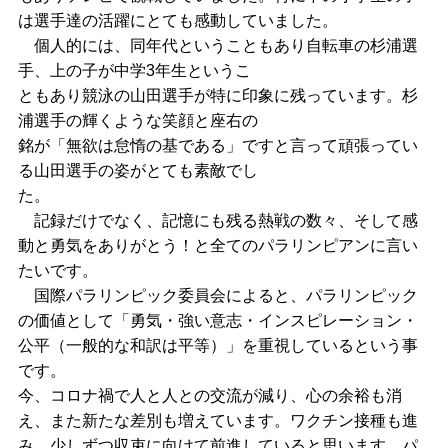
は選手達の活躍にとても感動していました。
個人的には、同年代ということもあり自転車の杉浦選
手、上の子が中学3年生というこ
ともあり競泳の山田選手が特に印象に残っています。杉
浦選手の輝くような笑顔と座右の
銘が「無欲は怠惰の基である」ですと言って頑張ってい
る山田選手の姿がとても素敵でし
た。
記録だけでなく、記憶にも残る熱戦の数々、そして感
動と勇気をありがとう！と全てのパラリンピアンに言い
たいです。
国際パラリンピック委員会によると、パラリンピック
の価値として「勇気・強い意志・インスピレーション・
公平（一般的な和訳は平等）」を重視しているという事
です。
今、コロナ禍で人と人との交流が減り、心の余裕も消
え、また新たな差別も増えています。
ワクチン接種も進
み、少しずつ収束に向けて前進していると思います。パ