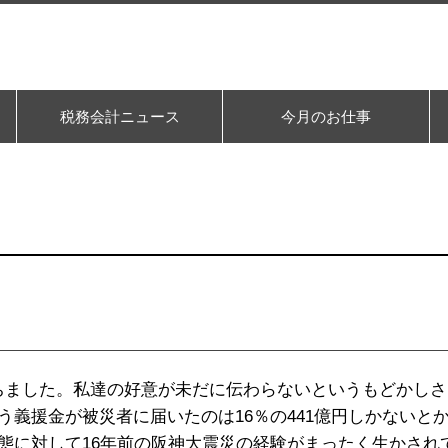
税務会計ニュース
今月のお仕事
が経ちました。私達の好意が未だに伝わらないというもどかし
という義援金が被災者に届いたのは16％の441億円しかない
態に対して16年前の阪神大震災の経験がまったく生かされ