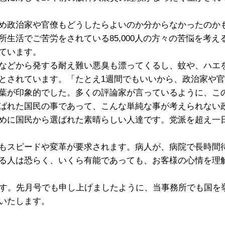
め政治家や官僚もどうしたらよいのか分からなかったのか
生活でご苦労をされている85,000人の方々の苦悩を考
ています。
などから発する耐え難い悪臭も漂ってくるし、蚊や、ハエ
とされています。「たとえ1週間でもいいから、政治家や
葉が印象的でした。多くの評論家が言っているように、こ
ばれた国民の事であって、こんな単純な事が考えられない
めに国民から選ばれた素晴らしい人達です。党派を超え一
もスピードや変革が要求されます。病人が、病院で長時間
る人は恐らく、いくら有能であっても、お客様の心情を理
す。先月号でも申し上げましたように、当事務所でも国を
いたします。