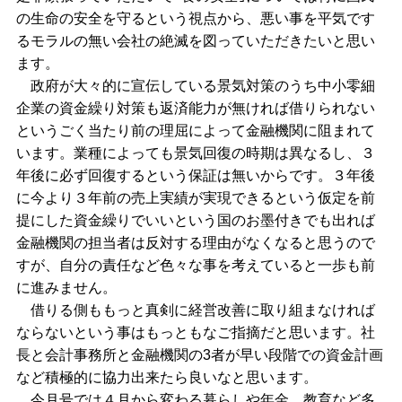
の生命の安全を守るという視点から、悪い事を平気です
るモラルの無い会社の絶滅を図っていただきたいと思い
ます。
政府が大々的に宣伝している景気対策のうち中小零細
企業の資金繰り対策も返済能力が無ければ借りられない
というごく当たり前の理屈によって金融機関に阻まれて
います。業種によっても景気回復の時期は異なるし、３
年後に必ず回復するという保証は無いからです。３年後
に今より３年前の売上実績が実現できるという仮定を前
提にした資金繰りでいいという国のお墨付きでも出れば
金融機関の担当者は反対する理由がなくなると思うので
すが、自分の責任など色々な事を考えていると一歩も前
に進みません。
借りる側ももっと真剣に経営改善に取り組まなければ
ならないという事はもっともなご指摘だと思います。社
長と会計事務所と金融機関の3者が早い段階での資金計画
など積極的に協力出来たら良いなと思います。
今月号では４月から変わる暮らしや年金、教育など多