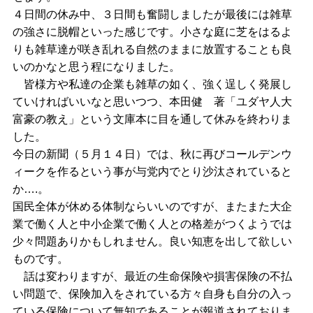
４日間の休み中、３日間も奮闘しましたが最後には雑草
の強さに脱帽といった感じです。小さな庭に芝をはるよ
りも雑草達が咲き乱れる自然のままに放置することも良
いのかなと思う程になりました。
皆様方や私達の企業も雑草の如く、強く逞しく発展し
ていければいいなと思いつつ、本田健 著「ユダヤ人大
富豪の教え」という文庫本に目を通して休みを終わりま
した。
今日の新聞（５月１４日）では、秋に再びコールデンウ
ィークを作るという事が与党内でとり沙汰されていると
か….。
国民全体が休める体制ならいいのですが、またまた大企
業で働く人と中小企業で働く人との格差がつくようでは
少々問題ありかもしれません。良い知恵を出して欲しい
ものです。
話は変わりますが、最近の生命保険や損害保険の不払
い問題で、保険加入をされている方々自身も自分の入っ
ている保険について無知であることが報道されておりま